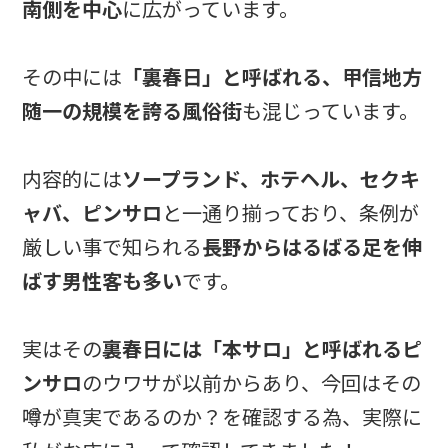
南側を中心
に広がっています。
その中には
「裏春日」と呼ばれる、甲信地方
随一の規模を誇る風俗街
も混じっています。
内容的には
ソープランド、ホテヘル、セクキ
ャバ、ピンサロ
と一通り揃っており、条例が
厳しい事で知られる
長野からはるばる足を伸
ばす男性客も多い
です。
実はその
裏春日には「本サロ」と呼ばれるピ
ンサロ
のウワサが以前からあり、今回はその
噂が真実であるのか？を確認する為、実際に