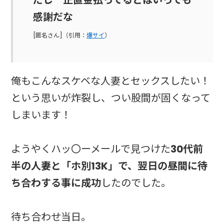
だし 正直金払ってるとはいっても
感謝だな
[匿名さん]（引用：
爆サイ
）
俺もこんなスケベな人妻とセックスしたい！
という思いが炸裂し、つい股間が固くなって
しまいます！
ようやくハッ〇ーメールで見つけた
30代前
半の人妻と「ホ別13K」で、翌日の昼間に待
ち合わする事に成功
したのでした。
待ち合わせ当日。