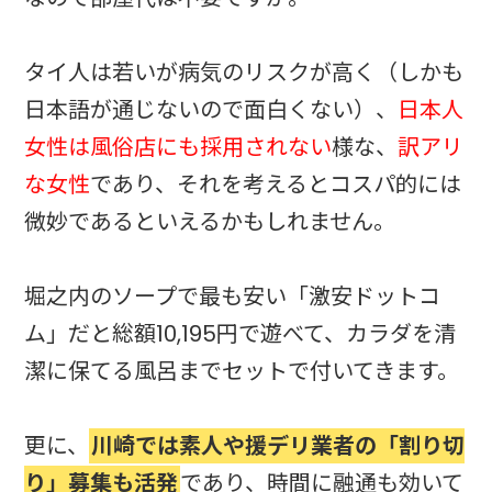
タイ人は若いが病気のリスクが高く（しかも
日本語が通じないので面白くない）、
日本人
女性は風俗店にも採用されない
様な、
訳アリ
な女性
であり、それを考えるとコスパ的には
微妙であるといえるかもしれません。
堀之内のソープで最も安い「激安ドットコ
ム」だと総額10,195円で遊べて、カラダを清
潔に保てる風呂までセットで付いてきます。
更に、
川崎では素人や援デリ業者の「割り切
り」募集も活発
であり、時間に融通も効いて