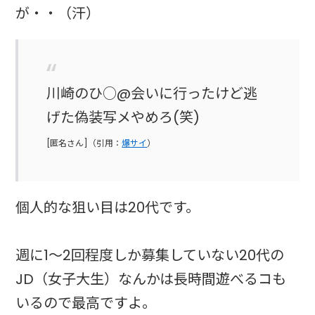
が・・（汗）
川崎のひ○@会いに行ったけど逃
げた偽装写メやめろ(笑)
[匿名さん]（引用：
爆サイ
）
個人的な狙い目は20代です。
週に1～2回程度しか募集していない20代の
JD（女子大生）なんかは長時間遊べるコも
いるので最高ですよ。